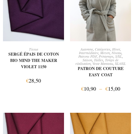
AJOUTER AU PANIER
CHOIX DES OPTIONS
Tissus
Automne
,
Catégories
,
Hiver
,
Intermédiaire
,
Moyen
,
Niveau
,
SERGÉ ÉPAIS DE COTON
Patrons PDF
,
Printemps
,
S/XL
,
BIO MIND THE MAKER
Saison
,
Tailles
,
Temps de
réalisation
,
Veste Manteau
,
XL/4XL
VIOLET 1150
PATRON DE COUTURE
EASY COAT
€
28,50
€
10,90
–
€
15,00