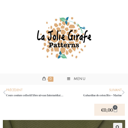
0
MENU
PRÉCÉDENT
SUIVANT
Cours couture collectif libre niveau Intermédiaire MA 26/05: Atelier couture libre Soir niveau Intermédiaire avec sa propre machine à coudre
Gabardine de coton Bio – Marine
0
€
0,00