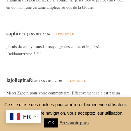
en donnant une certaine ampleur au dos de la blouse.
saphir
28 JANVIER 2020
RÉPONDRE
je suis de cet avis aussi : recyclage des chutes et le plissé :
j’addooorrrreee!!!!!!
lajoliegirafe
29 JANVIER 2020
RÉPONDRE
Merci Zabeth pour votre commentaire. Effectivement ce n’est pas un
modèle très chaud mais selon nos vies, il peut être porté dès
Ce site utilise des cookies pour améliorer l'expérience utilisateur.
maintenant. Vu qu’il est semi ajusté, il est possible d’en réaliser une
En continuant votre navigation, vous acceptez leur utilisation.
version en sweat d’ailleurs;) Avec le jour echelle, cela lui conférerait
FR
un côté casual chic sympa;) Pour l’encolure vous pouvez la descendre
En savoir plus
OK
si vous descendez d’autant la limite d’empiècement supérieur et