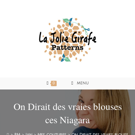
0
MENU
On Dirait des vraies blouses
ces Niagara
>
PM
>
Jan
>
Mes coutures
>
On Dirait des vraies blouses 