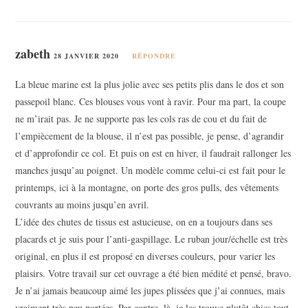
zabeth
28 JANVIER 2020
RÉPONDRE
La bleue marine est la plus jolie avec ses petits plis dans le dos et son
passepoil blanc. Ces blouses vous vont à ravir. Pour ma part, la coupe
ne m’irait pas. Je ne supporte pas les cols ras de cou et du fait de
l’empiècement de la blouse, il n’est pas possible, je pense, d’agrandir
et d’approfondir ce col. Et puis on est en hiver, il faudrait rallonger les
manches jusqu’au poignet. Un modèle comme celui-ci est fait pour le
printemps, ici à la montagne, on porte des gros pulls, des vêtements
couvrants au moins jusqu’en avril.
L’idée des chutes de tissus est astucieuse, on en a toujours dans ses
placards et je suis pour l’anti-gaspillage. Le ruban jour/échelle est très
original, en plus il est proposé en diverses couleurs, pour varier les
plaisirs. Votre travail sur cet ouvrage a été bien médité et pensé, bravo.
Je n’ai jamais beaucoup aimé les jupes plissées que j’ai connues, mais
vraiment très peu portées. Par contre, là, je les trouve plutôt chics tout