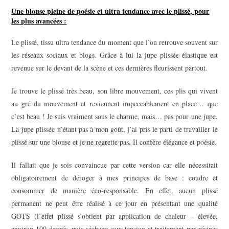
Une blouse pleine de poésie et ultra tendance avec le plissé, pour
les plus avancées :
Le plissé, tissu ultra tendance du moment que l’on retrouve souvent sur
les réseaux sociaux et blogs. Grâce à lui la jupe plissée élastique est
revenue sur le devant de la scène et ces dernières fleurissent partout.
Je trouve le plissé très beau, son libre mouvement, ces plis qui vivent
au gré du mouvement et reviennent impeccablement en place… que
c’est beau ! Je suis vraiment sous le charme, mais… pas pour une jupe.
La jupe plissée n’étant pas à mon goût, j’ai pris le parti de travailler le
plissé sur une blouse et je ne regrette pas. Il confère élégance et poésie.
Il fallait que je sois convaincue par cette version car elle nécessitait
obligatoirement de déroger à mes principes de base : coudre et
consommer de manière éco-responsable. En effet, aucun plissé
permanent ne peut être réalisé à ce jour en présentant une qualité
GOTS (l’effet plissé s’obtient par application de chaleur – élevée,
environ 100 degrés, puis séchage sous tension et traitement par résines