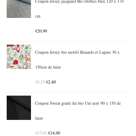
Coupon Jersey jacquard Bio Dotties bleu 120 x 170
cm
€
20,90
Coupon Jersey bio motifs Renards et Lapins 30 x
150cm de laize
€
5,25
€
2,80
Coupon Sweat gratté fin bio Uni noir 90 x 150 de
laize
€
17,01
€
14,00