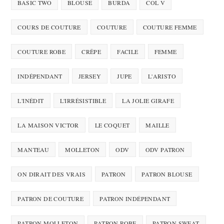
BASIC TWO
BLOUSE
BURDA
COL V
COURS DE COUTURE
COUTURE
COUTURE FEMME
COUTURE ROBE
CRÊPE
FACILE
FEMME
INDÉPENDANT
JERSEY
JUPE
L'ARISTO
L'INÉDIT
L'IRRÉSISTIBLE
LA JOLIE GIRAFE
LA MAISON VICTOR
LE COQUET
MAILLE
MANTEAU
MOLLETON
ODV
ODV PATRON
ON DIRAIT DES VRAIS
PATRON
PATRON BLOUSE
PATRON DE COUTURE
PATRON INDÉPENDANT
PATRON MOLLETON
PATRON ROBE
PATRON SWEAT