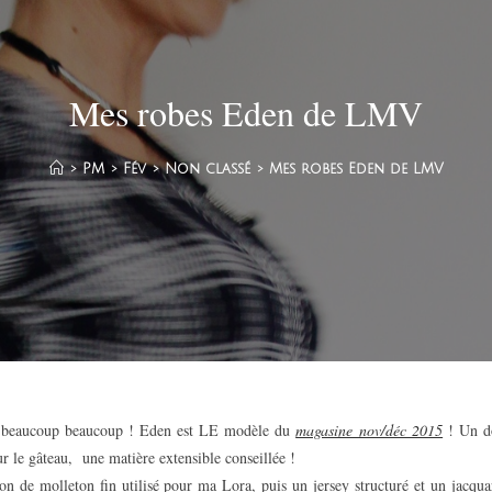
Mes robes Eden de LMV
>
PM
>
Fév
>
Non classé
>
Mes robes Eden de LMV
up beaucoup beaucoup ! Eden est LE modèle du
magasine nov/déc 2015
! Un d
ur le gâteau, une matière extensible conseillée !
n de molleton fin utilisé pour ma Lora, puis un jersey structuré et un jacqua