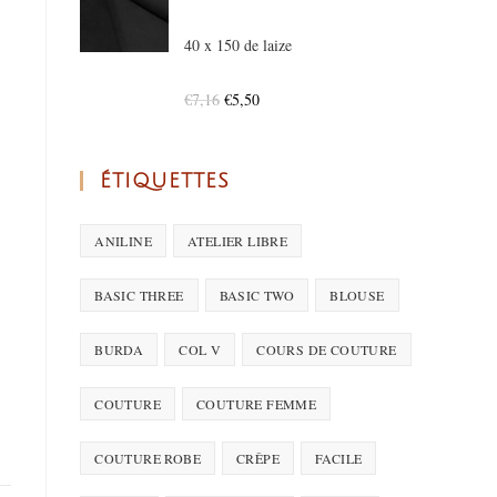
40 x 150 de laize
€
7,16
€
5,50
ÉTIQUETTES
ANILINE
ATELIER LIBRE
BASIC THREE
BASIC TWO
BLOUSE
BURDA
COL V
COURS DE COUTURE
COUTURE
COUTURE FEMME
COUTURE ROBE
CRÊPE
FACILE