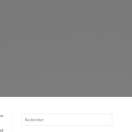
os
rd