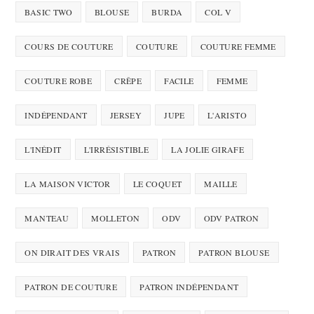
BASIC TWO
BLOUSE
BURDA
COL V
COURS DE COUTURE
COUTURE
COUTURE FEMME
COUTURE ROBE
CRÊPE
FACILE
FEMME
INDÉPENDANT
JERSEY
JUPE
L'ARISTO
L'INÉDIT
L'IRRÉSISTIBLE
LA JOLIE GIRAFE
LA MAISON VICTOR
LE COQUET
MAILLE
MANTEAU
MOLLETON
ODV
ODV PATRON
ON DIRAIT DES VRAIS
PATRON
PATRON BLOUSE
PATRON DE COUTURE
PATRON INDÉPENDANT