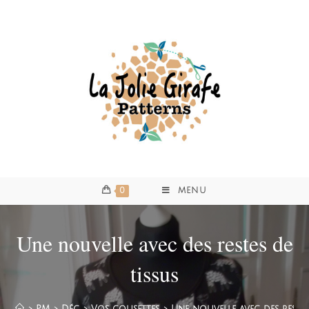
0
MENU
Une nouvelle avec des restes de
tissus
>
PM
>
Déc
>
Vos cousettes
>
Une nouvelle avec des restes