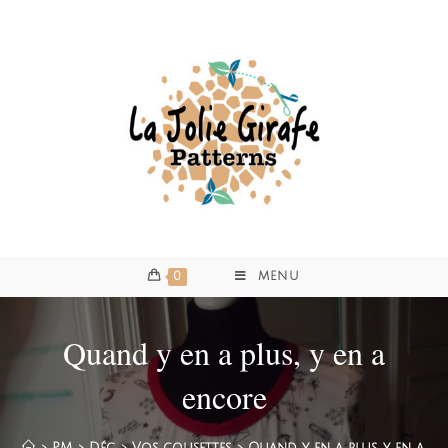
0
MENU
Quand y en a plus, y en a
encore
>
PM
>
Déc
>
Vos cousettes
>
Quand y en a plus, y en a e