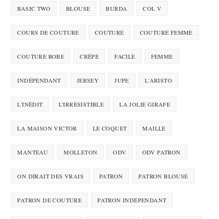
BASIC TWO
BLOUSE
BURDA
COL V
COURS DE COUTURE
COUTURE
COUTURE FEMME
COUTURE ROBE
CRÊPE
FACILE
FEMME
INDÉPENDANT
JERSEY
JUPE
L'ARISTO
L'INÉDIT
L'IRRÉSISTIBLE
LA JOLIE GIRAFE
LA MAISON VICTOR
LE COQUET
MAILLE
MANTEAU
MOLLETON
ODV
ODV PATRON
ON DIRAIT DES VRAIS
PATRON
PATRON BLOUSE
PATRON DE COUTURE
PATRON INDÉPENDANT