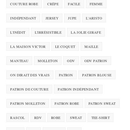
COUTURE ROBE
CRÊPE
FACILE
FEMME
INDÉPENDANT
JERSEY
JUPE
L'ARISTO
L'INÉDIT
L'IRRÉSISTIBLE
LA JOLIE GIRAFE
LA MAISON VICTOR
LE COQUET
MAILLE
MANTEAU
MOLLETON
ODV
ODV PATRON
ON DIRAIT DES VRAIS
PATRON
PATRON BLOUSE
PATRON DE COUTURE
PATRON INDÉPENDANT
PATRON MOLLETON
PATRON ROBE
PATRON SWEAT
RASCOL
RDV
ROBE
SWEAT
TEE-SHIRT