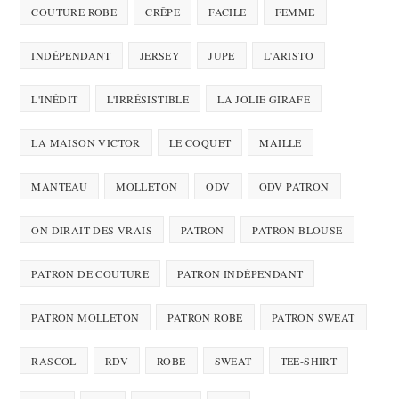
COUTURE ROBE
CRÊPE
FACILE
FEMME
INDÉPENDANT
JERSEY
JUPE
L'ARISTO
L'INÉDIT
L'IRRÉSISTIBLE
LA JOLIE GIRAFE
LA MAISON VICTOR
LE COQUET
MAILLE
MANTEAU
MOLLETON
ODV
ODV PATRON
ON DIRAIT DES VRAIS
PATRON
PATRON BLOUSE
PATRON DE COUTURE
PATRON INDÉPENDANT
PATRON MOLLETON
PATRON ROBE
PATRON SWEAT
RASCOL
RDV
ROBE
SWEAT
TEE-SHIRT