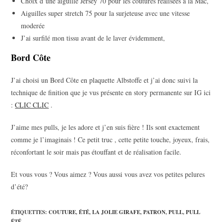
Choix d’une aiguille Jersey 70 pour les coutures réalisées à la Mac,
Aiguilles super stretch 75 pour la surjeteuse avec une vitesse
moderée
J’ai surfilé mon tissu avant de le laver évidemment,
Bord Côte
J’ai choisi un Bord Côte en plaquette Albstoffe et j’ai donc suivi la
technique de finition que je vus présente en story permanente sur IG ici
:
CLIC CLIC
.
J’aime mes pulls, je les adore et j’en suis fière ! Ils sont exactement
comme je l’imaginais ! Ce petit truc , cette petite touche, joyeux, frais,
réconfortant le soir mais pas étouffant et de réalisation facile.
Et vous vous ? Vous aimez ? Vous aussi vous avez vos petites pelures
d’été?
ÉTIQUETTES
:
COUTURE
,
ÉTÉ
,
LA JOLIE GIRAFE
,
PATRON
,
PULL
,
PULL
ÉTÉ