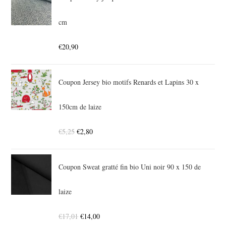
cm
€
20,90
Coupon Jersey bio motifs Renards et Lapins 30 x
150cm de laize
€
5,25
€
2,80
Coupon Sweat gratté fin bio Uni noir 90 x 150 de
laize
€
17,01
€
14,00