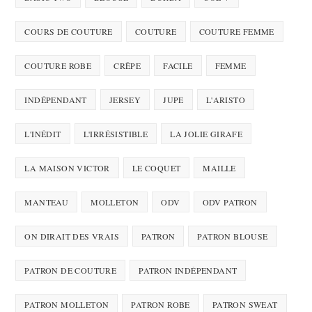
COURS DE COUTURE
COUTURE
COUTURE FEMME
COUTURE ROBE
CRÊPE
FACILE
FEMME
INDÉPENDANT
JERSEY
JUPE
L'ARISTO
L'INÉDIT
L'IRRÉSISTIBLE
LA JOLIE GIRAFE
LA MAISON VICTOR
LE COQUET
MAILLE
MANTEAU
MOLLETON
ODV
ODV PATRON
ON DIRAIT DES VRAIS
PATRON
PATRON BLOUSE
PATRON DE COUTURE
PATRON INDÉPENDANT
PATRON MOLLETON
PATRON ROBE
PATRON SWEAT