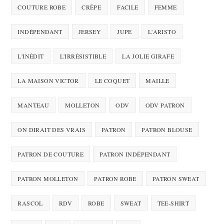
COUTURE ROBE
CRÊPE
FACILE
FEMME
INDÉPENDANT
JERSEY
JUPE
L'ARISTO
L'INÉDIT
L'IRRÉSISTIBLE
LA JOLIE GIRAFE
LA MAISON VICTOR
LE COQUET
MAILLE
MANTEAU
MOLLETON
ODV
ODV PATRON
ON DIRAIT DES VRAIS
PATRON
PATRON BLOUSE
PATRON DE COUTURE
PATRON INDÉPENDANT
PATRON MOLLETON
PATRON ROBE
PATRON SWEAT
RASCOL
RDV
ROBE
SWEAT
TEE-SHIRT