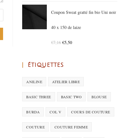
Coupon Sweat gratté fin bio Uni noir
40 x 150 de laize
€
7,16
€
5,50
ÉTIQUETTES
ANILINE
ATELIER LIBRE
BASIC THREE
BASIC TWO
BLOUSE
BURDA
COL V
COURS DE COUTURE
COUTURE
COUTURE FEMME