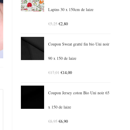
Lapins 30 x 150cm de laize
€
5,25
€
2,80
Coupon Sweat gratté fin bio Uni noir
90 x 150 de laize
€
17,01
€
14,00
Coupon Jersey coton Bio Uni noir 65
x 150 de laize
€
8,95
€
6,90