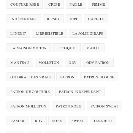
COUTURE ROBE
CRÊPE
FACILE
FEMME
INDÉPENDANT
JERSEY
JUPE
L'ARISTO
L'INÉDIT
L'IRRÉSISTIBLE
LA JOLIE GIRAFE
LA MAISON VICTOR
LE COQUET
MAILLE
MANTEAU
MOLLETON
ODV
ODV PATRON
ON DIRAIT DES VRAIS
PATRON
PATRON BLOUSE
PATRON DE COUTURE
PATRON INDÉPENDANT
PATRON MOLLETON
PATRON ROBE
PATRON SWEAT
RASCOL
RDV
ROBE
SWEAT
TEE-SHIRT