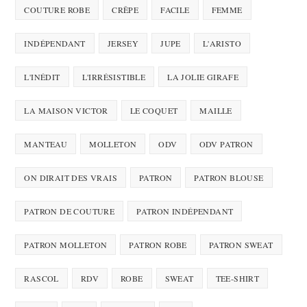
COUTURE ROBE
CRÊPE
FACILE
FEMME
INDÉPENDANT
JERSEY
JUPE
L'ARISTO
L'INÉDIT
L'IRRÉSISTIBLE
LA JOLIE GIRAFE
LA MAISON VICTOR
LE COQUET
MAILLE
MANTEAU
MOLLETON
ODV
ODV PATRON
ON DIRAIT DES VRAIS
PATRON
PATRON BLOUSE
PATRON DE COUTURE
PATRON INDÉPENDANT
PATRON MOLLETON
PATRON ROBE
PATRON SWEAT
RASCOL
RDV
ROBE
SWEAT
TEE-SHIRT