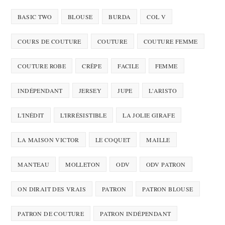
BASIC TWO
BLOUSE
BURDA
COL V
COURS DE COUTURE
COUTURE
COUTURE FEMME
COUTURE ROBE
CRÊPE
FACILE
FEMME
INDÉPENDANT
JERSEY
JUPE
L'ARISTO
L'INÉDIT
L'IRRÉSISTIBLE
LA JOLIE GIRAFE
LA MAISON VICTOR
LE COQUET
MAILLE
MANTEAU
MOLLETON
ODV
ODV PATRON
ON DIRAIT DES VRAIS
PATRON
PATRON BLOUSE
PATRON DE COUTURE
PATRON INDÉPENDANT