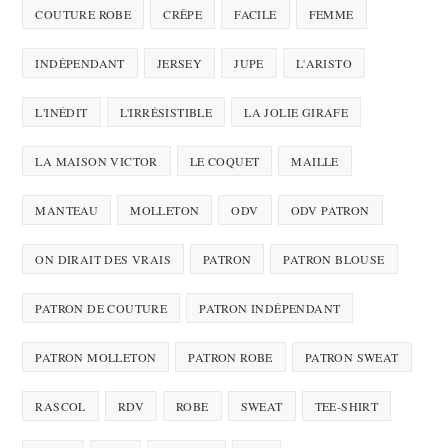
COUTURE ROBE
CRÊPE
FACILE
FEMME
INDÉPENDANT
JERSEY
JUPE
L'ARISTO
L'INÉDIT
L'IRRÉSISTIBLE
LA JOLIE GIRAFE
LA MAISON VICTOR
LE COQUET
MAILLE
MANTEAU
MOLLETON
ODV
ODV PATRON
ON DIRAIT DES VRAIS
PATRON
PATRON BLOUSE
PATRON DE COUTURE
PATRON INDÉPENDANT
PATRON MOLLETON
PATRON ROBE
PATRON SWEAT
RASCOL
RDV
ROBE
SWEAT
TEE-SHIRT