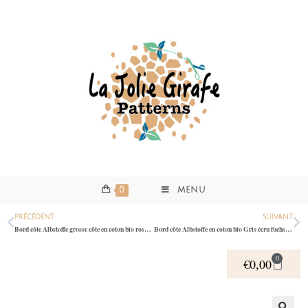
0
MENU
PRÉCÉDENT
SUIVANT
Bord côte Albstoffe grosse côte en coton bio rose beige écru 0395
Bord côte Albstoffe en coton bio Gris écru fuchsia rouge 0395
0
€
0,00