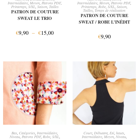
Intermédiaire
,
Moyen
,
Patrons PDF
,
Intermédiaire
,
Moyen
,
Patrons PDF
,
Printemps
,
S/XL
,
Saison
,
Tailles
Printemps
,
Robe
,
S/XL
,
Saison
,
Tailles
,
Temps de réalisation
PATRON DE COUTURE
PATRON DE COUTURE
SWEAT LE TRIO
SWEAT / ROBE L’INÉDIT
€
9,90
–
€
15,00
€
9,90
CHOIX DES OPTIONS
AJOUTER AU PANIER
Bas
,
Catégories
,
Intermédiaire
,
Court
,
Débutant
,
Eté
,
hauts
,
Niveau
,
Patrons PDF
,
Robe
,
S/XL
,
Intermédiaire
,
Moyen
,
Niveau
,