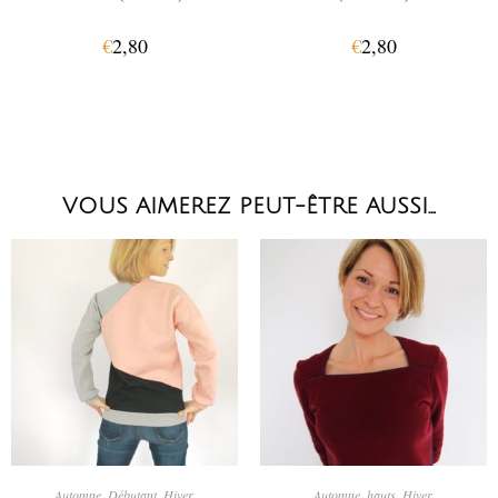
€
2,80
€
2,80
VOUS AIMEREZ PEUT-ÊTRE AUSSI…
CHOIX DES OPTIONS
CHOIX DES OPTIONS
Automne
,
Débutant
,
Hiver
,
Automne
,
hauts
,
Hiver
,