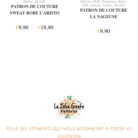
Tailles
,
XL/4XL
Patrons PDF
,
Printemps
,
Robe
,
S/XL
,
Saison
,
Tailles
,
XL/4XL
PATRON DE COUTURE
PATRON DE COUTURE
SWEAT ROBE L’ARISTO
LA NAGEUSE
€
9,90
–
€
18,90
€
9,90
Pour des vêtements qui nous ressemblent, à porter au
quotidien