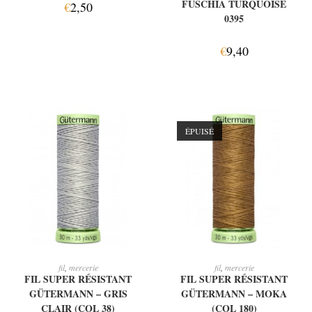
FUSCHIA TURQUOISE
€
2,50
0395
€
9,40
ÉPUISÉ
AJOUTER AU PANIER
LIRE LA SUITE
fil
,
mercerie
fil
,
mercerie
FIL SUPER RÉSISTANT
FIL SUPER RÉSISTANT
GÜTERMANN – GRIS
GÜTERMANN – MOKA
CLAIR (COL 38)
(COL 180)