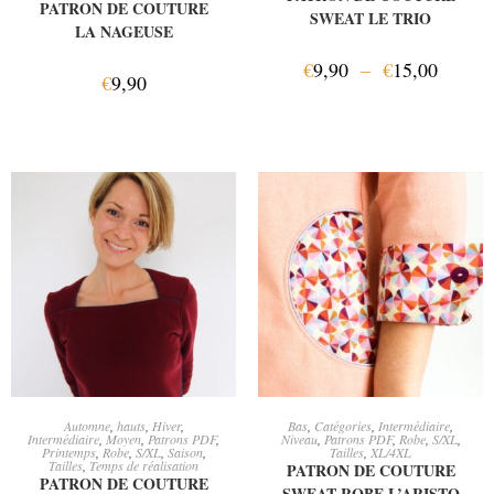
PATRON DE COUTURE
SWEAT LE TRIO
LA NAGEUSE
€
9,90
–
€
15,00
€
9,90
CHOIX DES OPTIONS
CHOIX DES OPTIONS
Automne
,
hauts
,
Hiver
,
Bas
,
Catégories
,
Intermédiaire
,
Intermédiaire
,
Moyen
,
Patrons PDF
,
Niveau
,
Patrons PDF
,
Robe
,
S/XL
,
Printemps
,
Robe
,
S/XL
,
Saison
,
Tailles
,
XL/4XL
Tailles
,
Temps de réalisation
PATRON DE COUTURE
PATRON DE COUTURE
SWEAT ROBE L’ARISTO