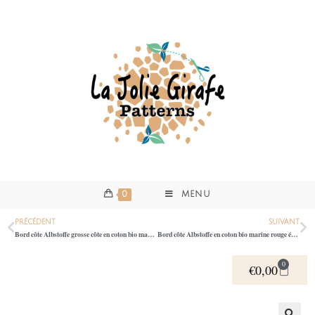
0
MENU
PRÉCÉDENT
SUIVANT
Bord côte Albstoffe grosse côte en coton bio marine rouge écru 0395
Bord côte Albstoffe en coton bio marine rouge écru 0395
0
€
0,00