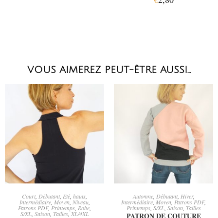
VOUS AIMEREZ PEUT-ÊTRE AUSSI…
AJOUTER AU PANIER
CHOIX DES OPTIONS
Court
,
Débutant
,
Eté
,
hauts
,
Automne
,
Débutant
,
Hiver
,
Intermédiaire
,
Moyen
,
Niveau
,
Intermédiaire
,
Moyen
,
Patrons PDF
,
Patrons PDF
,
Printemps
,
Robe
,
Printemps
,
S/XL
,
Saison
,
Tailles
S/XL
,
Saison
,
Tailles
,
XL/4XL
PATRON DE COUTURE