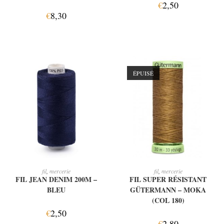
€
2,50
€
8,30
ÉPUISÉ
AJOUTER AU PANIER
LIRE LA SUITE
fil
,
mercerie
fil
,
mercerie
FIL JEAN DENIM 200M –
FIL SUPER RÉSISTANT
BLEU
GÜTERMANN – MOKA
(COL 180)
€
2,50
€
2,80