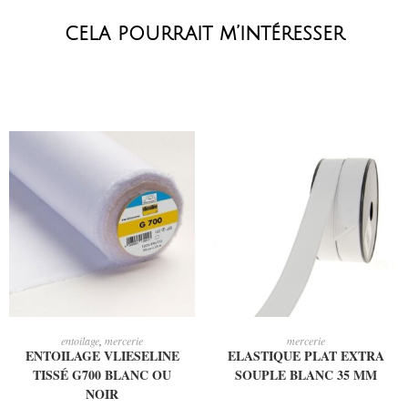
cela pourrait m’intéresser
CHOIX DES OPTIONS
AJOUTER AU PANIER
entoilage
,
mercerie
mercerie
ENTOILAGE VLIESELINE
ELASTIQUE PLAT EXTRA
TISSÉ G700 BLANC OU
SOUPLE BLANC 35 MM
NOIR