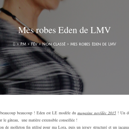
Mes robes Eden de LMV
>
PM
>
Fév
>
Non classé
>
Mes robes Eden de LMV
up beaucoup beaucoup ! Eden est LE modèle du
magasine nov/déc 2015
! Un d
ur le gâteau, une matière extensible conseillée !
n de molleton fin utilisé pour ma Lora, puis un jersey structuré et un jacqua