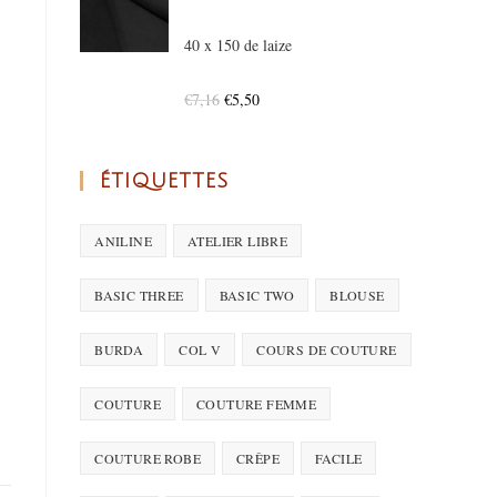
40 x 150 de laize
€
7,16
€
5,50
ÉTIQUETTES
ANILINE
ATELIER LIBRE
BASIC THREE
BASIC TWO
BLOUSE
BURDA
COL V
COURS DE COUTURE
COUTURE
COUTURE FEMME
COUTURE ROBE
CRÊPE
FACILE