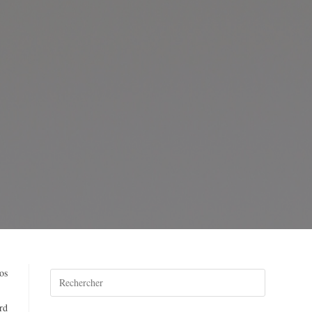
os
rd