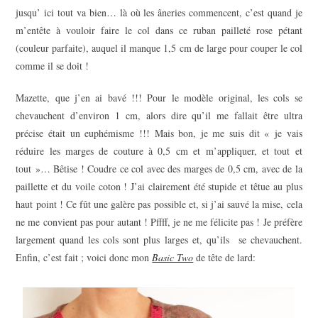
jusqu’ ici tout va bien… là où les âneries commencent, c’est quand je
m’entête à vouloir faire le col dans ce ruban pailleté rose pétant
(couleur parfaite), auquel il manque 1,5 cm de large pour couper le col
comme il se doit !
Mazette, que j’en ai bavé !!! Pour le modèle original, les cols se
chevauchent d’environ 1 cm, alors dire qu’il me fallait être ultra
précise était un euphémisme !!! Mais bon, je me suis dit « je vais
réduire les marges de couture à 0,5 cm et m’appliquer, et tout et
tout »… Bêtise ! Coudre ce col avec des marges de 0,5 cm, avec de la
paillette et du voile coton ! J’ai clairement été stupide et têtue au plus
haut point ! Ce fût une galère pas possible et, si j’ai sauvé la mise, cela
ne me convient pas pour autant ! Pffff, je ne me félicite pas ! Je préfère
largement quand les cols sont plus larges et, qu’ils se chevauchent.
Enfin, c’est fait ; voici donc mon
Basic Two
de tête de lard: