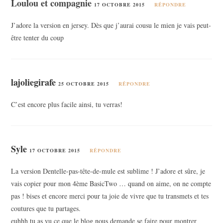
Loulou et compagnie
17 OCTOBRE 2015
RÉPONDRE
J’adore la version en jersey. Dès que j’aurai cousu le mien je vais peut-
être tenter du coup
lajoliegirafe
25 OCTOBRE 2015
RÉPONDRE
C’est encore plus facile ainsi, tu verras!
Syle
17 OCTOBRE 2015
RÉPONDRE
La version Dentelle-pas-tête-de-mule est sublime ! J’adore et sûre, je
vais copier pour mon 4ème BasicTwo … quand on aime, on ne compte
pas ! bises et encore merci pour ta joie de vivre que tu transmets et tes
coutures que tu partages.
euhhh tu as vu ce que le blog nous demande se faire pour montrer