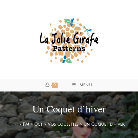
0
MENU
Un Coquet d’hiver
>
PM
>
Oct
>
Vos cousettes
>
Un Coquet d’hiver