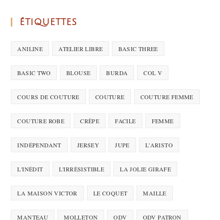
ÉTIQUETTES
ANILINE
ATELIER LIBRE
BASIC THREE
BASIC TWO
BLOUSE
BURDA
COL V
COURS DE COUTURE
COUTURE
COUTURE FEMME
COUTURE ROBE
CRÊPE
FACILE
FEMME
INDÉPENDANT
JERSEY
JUPE
L'ARISTO
L'INÉDIT
L'IRRÉSISTIBLE
LA JOLIE GIRAFE
LA MAISON VICTOR
LE COQUET
MAILLE
MANTEAU
MOLLETON
ODV
ODV PATRON