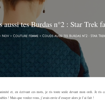
 aussi tes Burdas n°2 : Star Trek f
>
Nov
>
Couture femme
>
Couds aussi tes Burdas n°2 : Star Tre
animité et, en écrivant ces mots, je ris toute seule devant mon ordi. Je ris ca
bles ! Mais que voulez-vous, j’avais envie d’essayer alors je l’ai fait !