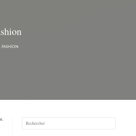
ashion
k fashion
r,