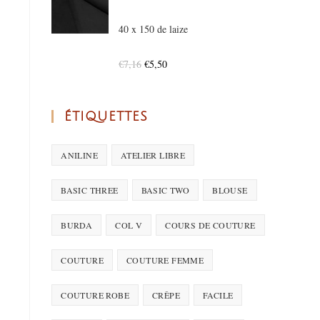
40 x 150 de laize
€
7,16
€
5,50
ÉTIQUETTES
ANILINE
ATELIER LIBRE
BASIC THREE
BASIC TWO
BLOUSE
BURDA
COL V
COURS DE COUTURE
COUTURE
COUTURE FEMME
COUTURE ROBE
CRÊPE
FACILE