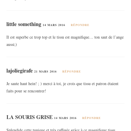
little something
14 MARS 2016
RÉPONDRE
Il est superbe ce trop top et le tissu est magnifique… ton saut de l’ange
aussi;)
lajoliegirafe
21 MARS 2016
RÉPONDRE
Je saute haut hein! ; ) merci à toi, je crois que tissu et patron étaient
faits pour se rencontrer!
LA SOURIS GRISE
14 MARS 2016
RÉPONDRE
Splendide cette tunique et très raffinée grâce à ce magnifique tissu,