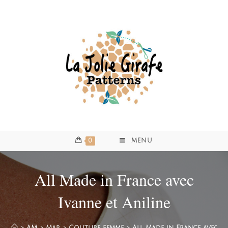
0
MENU
All Made in France avec
Ivanne et Aniline
>
AM
>
Mar
>
Couture femme
>
All Made in France avec Iv