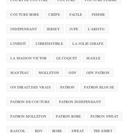
COUTURE ROBE
CRÊPE
FACILE
FEMME
INDÉPENDANT
JERSEY
JUPE
L'ARISTO
L'INÉDIT
L'IRRÉSISTIBLE
LA JOLIE GIRAFE
LA MAISON VICTOR
LE COQUET
MAILLE
MANTEAU
MOLLETON
ODV
ODV PATRON
ON DIRAIT DES VRAIS
PATRON
PATRON BLOUSE
PATRON DE COUTURE
PATRON INDÉPENDANT
PATRON MOLLETON
PATRON ROBE
PATRON SWEAT
RASCOL
RDV
ROBE
SWEAT
TEE-SHIRT