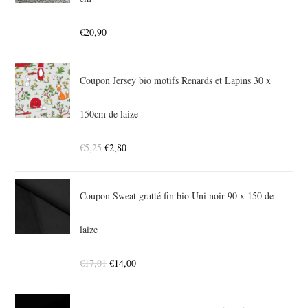
€
20,90
Coupon Jersey bio motifs Renards et Lapins 30 x
150cm de laize
€
5,25
€
2,80
Coupon Sweat gratté fin bio Uni noir 90 x 150 de
laize
€
17,01
€
14,00