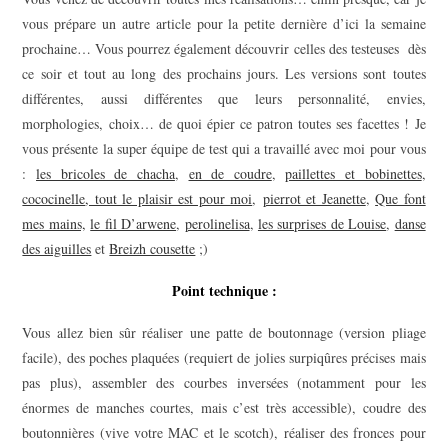
vous prépare un autre article pour la petite dernière d’ici la semaine
prochaine… Vous pourrez également découvrir celles des testeuses dès
ce soir et tout au long des prochains jours. Les versions sont toutes
différentes, aussi différentes que leurs personnalité, envies,
morphologies, choix… de quoi épier ce patron toutes ses facettes ! Je
vous présente la super équipe de test qui a travaillé avec moi pour vous
:
les bricoles de chacha
,
en de coudre
,
paillettes et bobinettes
,
cococinelle
, tout le plaisir est pour moi
,
pierrot et Jeanette
,
Que font
mes mains,
le fil D’arwene
,
perolinelisa
,
les surprises de Louise
,
danse
des aiguilles
et
Breizh cousette
;)
Point technique :
Vous allez bien sûr réaliser une patte de boutonnage (version pliage
facile), des poches plaquées (requiert de jolies surpiqûres précises mais
pas plus), assembler des courbes inversées (notamment pour les
énormes de manches courtes, mais c’est très accessible), coudre des
boutonnières (vive votre MAC et le scotch), réaliser des fronces pour