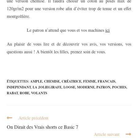
une version chemise. Il faudra choisir un coton au poids max de
120gr/m2 pour une version robe afin d’éviter trop de tenue et un effet
montgolfière.
Le patron n’attend que vous et vos machines
ici
Au plaisir de vous lire et de découvrir vos avis, vos versions, vos
questions aussi ! A bientôt les filles, prenez soin de vous.
ÉTIQUETTES
:
AMPLE
,
CHEMISE
,
CRÉATRICE
,
FEMME
,
FRANCAIS
,
INDEPENDANT
,
LA JOLIEGIRAFE
,
LOOSE
,
MODERNE
,
PATRON
,
POCHES
,
RABAT
,
ROBE
,
VOLANTS
Article précédent
On Dirait des Vrais shorts ce Basic 7
Article suivant