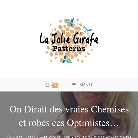
0
MENU
On Dirait des vraies Chemises
et robes ces Optimistes…
>
PM
>
Mai
>
Mes coutures
>
On Dirait des vraies Chemises