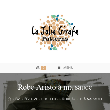
0
MENU
Robe Aristo à ma sauce
>
PM
>
Fév
>
Vos cousettes
>
Robe Aristo à ma sauce