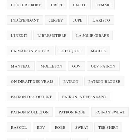
COUTURE ROBE
CRÊPE
FACILE
FEMME
INDÉPENDANT
JERSEY
JUPE
L'ARISTO
L'INÉDIT
L'IRRÉSISTIBLE
LA JOLIE GIRAFE
LA MAISON VICTOR
LE COQUET
MAILLE
MANTEAU
MOLLETON
ODV
ODV PATRON
ON DIRAIT DES VRAIS
PATRON
PATRON BLOUSE
PATRON DE COUTURE
PATRON INDÉPENDANT
PATRON MOLLETON
PATRON ROBE
PATRON SWEAT
RASCOL
RDV
ROBE
SWEAT
TEE-SHIRT