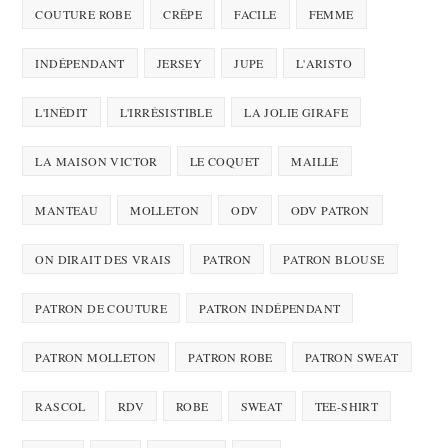
COUTURE ROBE
CRÊPE
FACILE
FEMME
INDÉPENDANT
JERSEY
JUPE
L'ARISTO
L'INÉDIT
L'IRRÉSISTIBLE
LA JOLIE GIRAFE
LA MAISON VICTOR
LE COQUET
MAILLE
MANTEAU
MOLLETON
ODV
ODV PATRON
ON DIRAIT DES VRAIS
PATRON
PATRON BLOUSE
PATRON DE COUTURE
PATRON INDÉPENDANT
PATRON MOLLETON
PATRON ROBE
PATRON SWEAT
RASCOL
RDV
ROBE
SWEAT
TEE-SHIRT