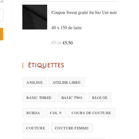
Coupon Sweat gratté fin bio Uni noir
40 x 150 de laize
€
7,16
€
5,50
ÉTIQUETTES
ANILINE
ATELIER LIBRE
BASIC THREE
BASIC TWO
BLOUSE
BURDA
COL V
COURS DE COUTURE
COUTURE
COUTURE FEMME