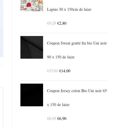
Lapins 30 x 150cm de laize
€
5,25
€
2,80
Coupon Sweat gratté fin bio Uni noir
90 x 150 de laize
€
17,01
€
14,00
Coupon Jersey coton Bio Uni noir 65
x 150 de laize
€
8,95
€
6,90