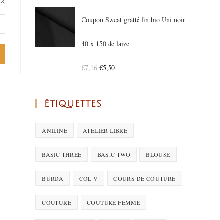
Coupon Sweat gratté fin bio Uni noir
40 x 150 de laize
€
7,16
€
5,50
ÉTIQUETTES
ANILINE
ATELIER LIBRE
BASIC THREE
BASIC TWO
BLOUSE
BURDA
COL V
COURS DE COUTURE
COUTURE
COUTURE FEMME