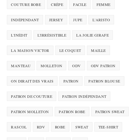
COUTURE ROBE
CRÊPE
FACILE
FEMME
INDÉPENDANT
JERSEY
JUPE
L'ARISTO
L'INÉDIT
L'IRRÉSISTIBLE
LA JOLIE GIRAFE
LA MAISON VICTOR
LE COQUET
MAILLE
MANTEAU
MOLLETON
ODV
ODV PATRON
ON DIRAIT DES VRAIS
PATRON
PATRON BLOUSE
PATRON DE COUTURE
PATRON INDÉPENDANT
PATRON MOLLETON
PATRON ROBE
PATRON SWEAT
RASCOL
RDV
ROBE
SWEAT
TEE-SHIRT