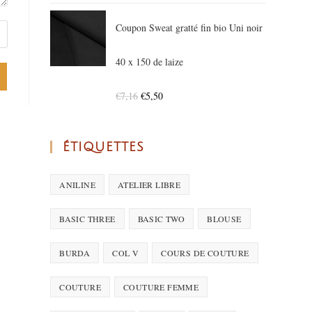
Coupon Sweat gratté fin bio Uni noir
40 x 150 de laize
€
7,16
€
5,50
ÉTIQUETTES
ANILINE
ATELIER LIBRE
BASIC THREE
BASIC TWO
BLOUSE
BURDA
COL V
COURS DE COUTURE
COUTURE
COUTURE FEMME