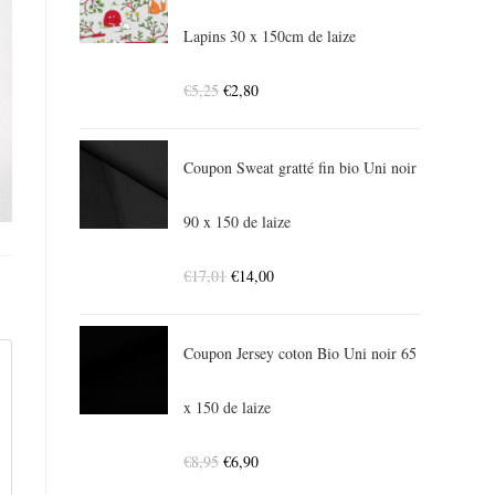
Lapins 30 x 150cm de laize
€
5,25
€
2,80
Coupon Sweat gratté fin bio Uni noir
90 x 150 de laize
€
17,01
€
14,00
Coupon Jersey coton Bio Uni noir 65
x 150 de laize
€
8,95
€
6,90