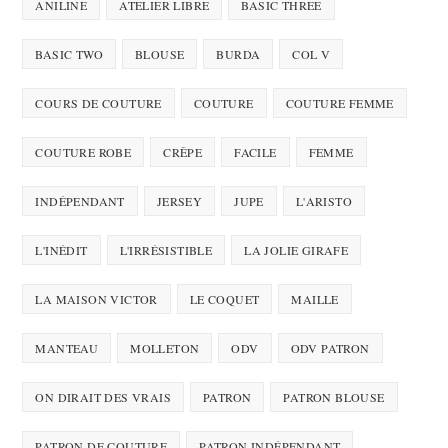
ANILINE
ATELIER LIBRE
BASIC THREE
BASIC TWO
BLOUSE
BURDA
COL V
COURS DE COUTURE
COUTURE
COUTURE FEMME
COUTURE ROBE
CRÊPE
FACILE
FEMME
INDÉPENDANT
JERSEY
JUPE
L'ARISTO
L'INÉDIT
L'IRRÉSISTIBLE
LA JOLIE GIRAFE
LA MAISON VICTOR
LE COQUET
MAILLE
MANTEAU
MOLLETON
ODV
ODV PATRON
ON DIRAIT DES VRAIS
PATRON
PATRON BLOUSE
PATRON DE COUTURE
PATRON INDÉPENDANT