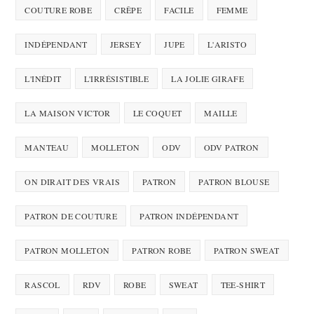
COUTURE ROBE
CRÊPE
FACILE
FEMME
INDÉPENDANT
JERSEY
JUPE
L'ARISTO
L'INÉDIT
L'IRRÉSISTIBLE
LA JOLIE GIRAFE
LA MAISON VICTOR
LE COQUET
MAILLE
MANTEAU
MOLLETON
ODV
ODV PATRON
ON DIRAIT DES VRAIS
PATRON
PATRON BLOUSE
PATRON DE COUTURE
PATRON INDÉPENDANT
PATRON MOLLETON
PATRON ROBE
PATRON SWEAT
RASCOL
RDV
ROBE
SWEAT
TEE-SHIRT