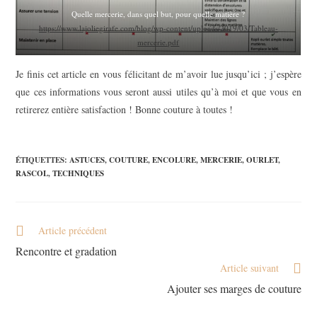
Quelle mercerie, dans quel but, pour quelle matière ?
https://www.lajoliegirafe.com/blog/wp-content/uploads/2019/03/Tableau-
mercerie.pdf
Je finis cet article en vous félicitant de m’avoir lue jusqu’ici ; j’espère
que ces informations vous seront aussi utiles qu’à moi et que vous en
retirerez entière satisfaction ! Bonne couture à toutes !
ÉTIQUETTES
:
ASTUCES
,
COUTURE
,
ENCOLURE
,
MERCERIE
,
OURLET
,
RASCOL
,
TECHNIQUES
Article précédent
Rencontre et gradation
Article suivant
Ajouter ses marges de couture