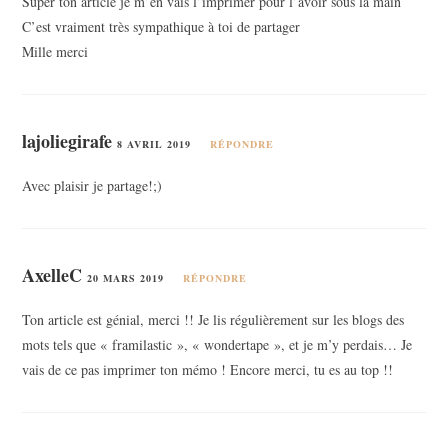
Super ton article je m’en vais l’imprimer pour l’avoir sous la main
C’est vraiment très sympathique à toi de partager
Mille merci
lajoliegirafe
8 AVRIL 2019
RÉPONDRE
Avec plaisir je partage!;)
AxelleC
20 MARS 2019
RÉPONDRE
Ton article est génial, merci !! Je lis régulièrement sur les blogs des
mots tels que « framilastic », « wondertape », et je m’y perdais… Je
vais de ce pas imprimer ton mémo ! Encore merci, tu es au top !!