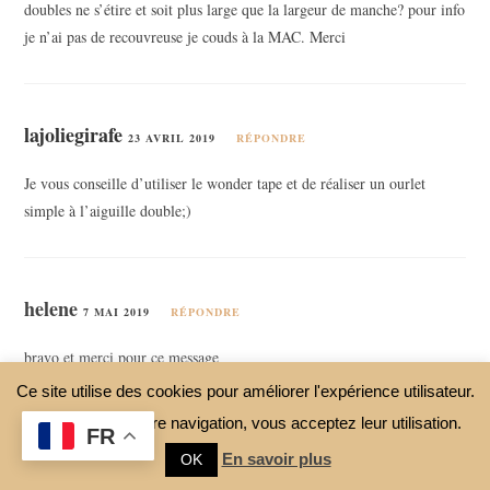
doubles ne s’étire et soit plus large que la largeur de manche? pour info
je n’ai pas de recouvreuse je couds à la MAC. Merci
lajoliegirafe
23 AVRIL 2019
RÉPONDRE
Je vous conseille d’utiliser le wonder tape et de réaliser un ourlet
simple à l’aiguille double;)
helene
7 MAI 2019
RÉPONDRE
bravo et merci pour ce message
des astuces à mettre au plus vite en pratique
Ce site utilise des cookies pour améliorer l'expérience utilisateur.
En continuant votre navigation, vous acceptez leur utilisation.
FR
En savoir plus
OK
lajoliegirafe
7 MAI 2019
RÉPONDRE