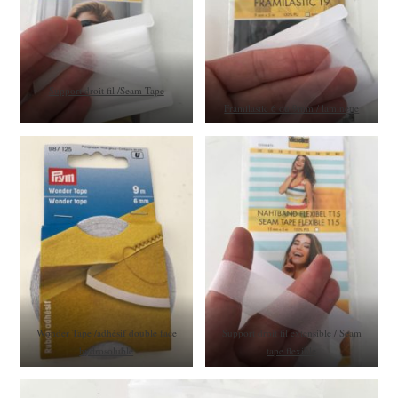
Support droit fil /Seam Tape
Framilastic 6 ou 9mm / laminette
Wonder Tape /adhésif double face
Support droit fil extensible / Seam
hydrosoluble
tape flexible