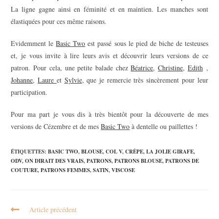
La ligne gagne ainsi en féminité et en maintien. Les manches sont
élastiquées pour ces même raisons.
Evidemment le
Basic Two
est passé sous le pied de biche de testeuses
et, je vous invite à lire leurs avis et découvrir leurs versions de ce
patron. Pour cela, une petite balade chez
Béatrice
,
Christine
,
Edith
,
Johanne
,
Laure
et
Sylvie
, que je remercie très sincèrement pour leur
participation.
Pour ma part je vous dis à très bientôt pour la découverte de mes
versions de Cézembre et de mes
Basic Two
à dentelle ou paillettes !
ÉTIQUETTES
:
BASIC TWO
,
BLOUSE
,
COL V
,
CRÊPE
,
LA JOLIE GIRAFE
,
ODV
,
ON DIRAIT DES VRAIS
,
PATRONS
,
PATRONS BLOUSE
,
PATRONS DE
COUTURE
,
PATRONS FEMMES
,
SATIN
,
VISCOSE
Article précédent