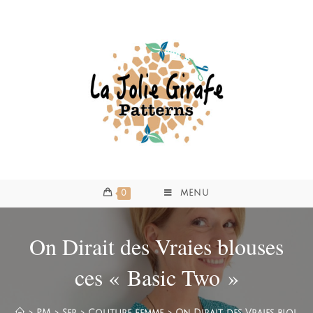
0
MENU
On Dirait des Vraies blouses
ces « Basic Two »
>
PM
>
Sep
>
Couture femme
>
On Dirait des Vraies blouses