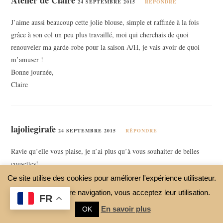
Atelier de Claire
24 SEPTEMBRE 2015
RÉPONDRE
J’aime aussi beaucoup cette jolie blouse, simple et raffinée à la fois
grâce à son col un peu plus travaillé, moi qui cherchais de quoi
renouveler ma garde-robe pour la saison A/H, je vais avoir de quoi
m’amuser !
Bonne journée,
Claire
lajoliegirafe
24 SEPTEMBRE 2015
RÉPONDRE
Ravie qu’elle vous plaise, je n’ai plus qu’à vous souhaiter de belles
cousettes!
Ce site utilise des cookies pour améliorer l'expérience utilisateur.
En continuant votre navigation, vous acceptez leur utilisation.
FR
lajoliegirafe
En savoir plus
OK
26 SEPTEMBRE 2015
RÉPONDRE