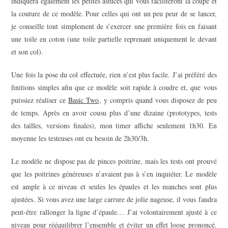
indiquera également les petites astuces qui vous faciliteront la coupe et
la couture de ce modèle. Pour celles qui ont un peu peur de se lancer,
je conseille tout simplement de s’exercer une première fois en faisant
une toile en coton (une toile partielle reprenant uniquement le devant
et son col).
Une fois la pose du col effectuée, rien n’est plus facile. J’ai préféré des
finitions simples afin que ce modèle soit rapide à coudre et, que vous
puissiez réaliser ce
Basic Two
, y compris quand vous disposez de peu
de temps. Après en avoir cousu plus d’une dizaine (prototypes, tests
des tailles, versions finales), mon timer affiche seulement 1h30. En
moyenne les testeuses ont eu besoin de 2h30/3h.
Le modèle ne dispose pas de pinces poitrine, mais les tests ont prouvé
que les poitrines généreuses n’avaient pas à s’en inquiéter. Le modèle
est ample à ce niveau et seules les épaules et les manches sont plus
ajustées. Si vous avez une large carrure de jolie nageuse, il vous faudra
peut-être rallonger la ligne d’épaule… J’ai volontairement ajusté à ce
niveau pour rééquilibrer l’ensemble et éviter un effet loose prononcé.