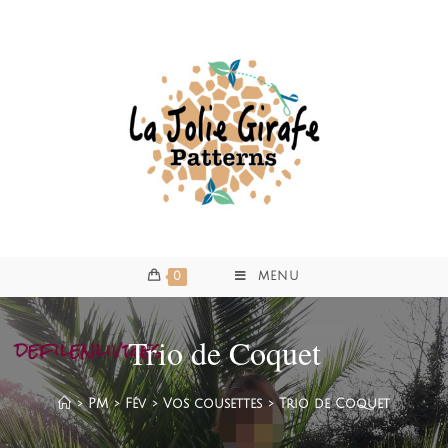
0
MENU
Trio de Coquet
>
PM
>
Fév
>
Vos cousettes
>
Trio de Coquet