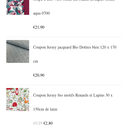
aqua 0700
€
21,90
Coupon Jersey jacquard Bio Dotties bleu 120 x 170
cm
€
20,90
Coupon Jersey bio motifs Renards et Lapins 30 x
150cm de laize
€
5,25
€
2,80