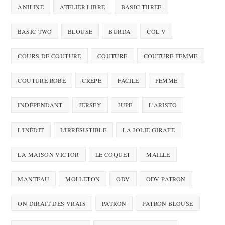
ANILINE
ATELIER LIBRE
BASIC THREE
BASIC TWO
BLOUSE
BURDA
COL V
COURS DE COUTURE
COUTURE
COUTURE FEMME
COUTURE ROBE
CRÊPE
FACILE
FEMME
INDÉPENDANT
JERSEY
JUPE
L'ARISTO
L'INÉDIT
L'IRRÉSISTIBLE
LA JOLIE GIRAFE
LA MAISON VICTOR
LE COQUET
MAILLE
MANTEAU
MOLLETON
ODV
ODV PATRON
ON DIRAIT DES VRAIS
PATRON
PATRON BLOUSE