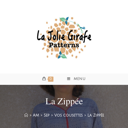
0
MENU
La Zippée
>
AM
>
Sep
>
Vos cousettes
>
La Zippée