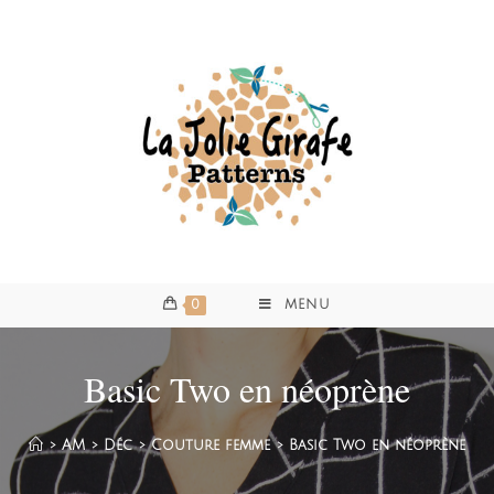
0
MENU
Basic Two en néoprène
>
AM
>
Déc
>
Couture femme
>
Basic Two en néoprène