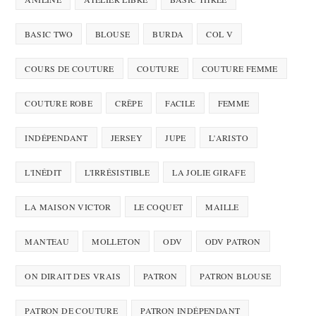
BASIC TWO
BLOUSE
BURDA
COL V
COURS DE COUTURE
COUTURE
COUTURE FEMME
COUTURE ROBE
CRÊPE
FACILE
FEMME
INDÉPENDANT
JERSEY
JUPE
L'ARISTO
L'INÉDIT
L'IRRÉSISTIBLE
LA JOLIE GIRAFE
LA MAISON VICTOR
LE COQUET
MAILLE
MANTEAU
MOLLETON
ODV
ODV PATRON
ON DIRAIT DES VRAIS
PATRON
PATRON BLOUSE
PATRON DE COUTURE
PATRON INDÉPENDANT