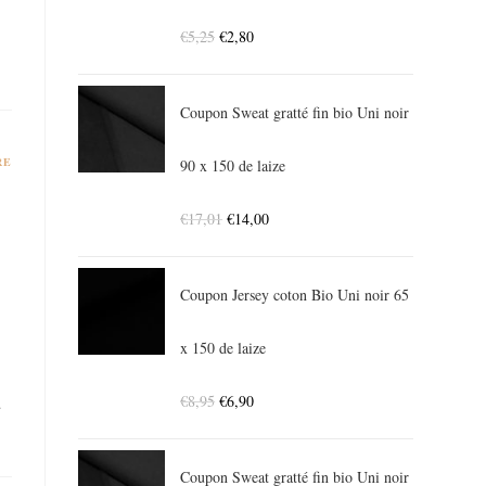
€
5,25
€
2,80
Coupon Sweat gratté fin bio Uni noir
RE
90 x 150 de laize
€
17,01
€
14,00
Coupon Jersey coton Bio Uni noir 65
e
x 150 de laize
€
8,95
€
6,90
…
Coupon Sweat gratté fin bio Uni noir