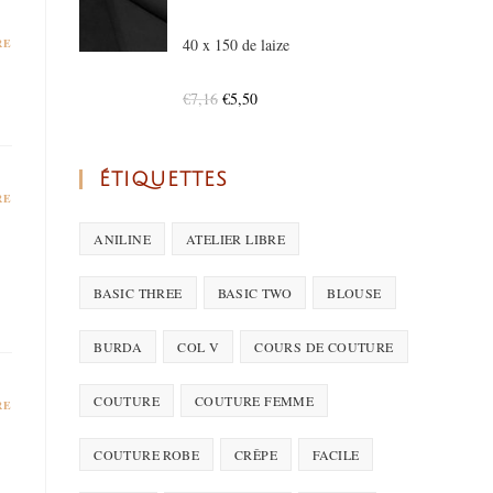
40 x 150 de laize
RE
€
7,16
€
5,50
ÉTIQUETTES
RE
ANILINE
ATELIER LIBRE
BASIC THREE
BASIC TWO
BLOUSE
BURDA
COL V
COURS DE COUTURE
COUTURE
COUTURE FEMME
RE
COUTURE ROBE
CRÊPE
FACILE