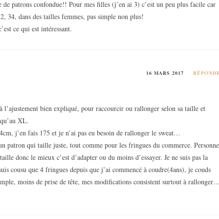
e de patrons confondue!! Pour mes filles (j’en ai 3) c’est un peu plus facile car
 32, 34, dans des tailles femmes, pas simple non plus!
’est ce qui est intéressant.
16 MARS 2017
RÉPOND
à l’ajustement bien expliqué, pour raccourcir ou rallonger selon sa taille et
usqu’au XL.
4cm, j’en fais 175 et je n’ai pas eu besoin de rallonger le sweat…
er un patron qui taille juste, tout comme pour les fringues du commerce. Personn
lle donc le mieux c’est d’adapter ou du moins d’essayer. Je ne suis pas la
suis cousu que 4 fringues depuis que j’ai commencé à coudre(4ans), je couds
simple, moins de prise de tête, mes modifications consistent surtout à rallonger