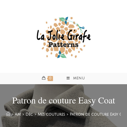
0
MENU
Patron de couture Easy Coat
>
AM
>
Déc
>
Mes coutures
>
Patron de couture Easy Co