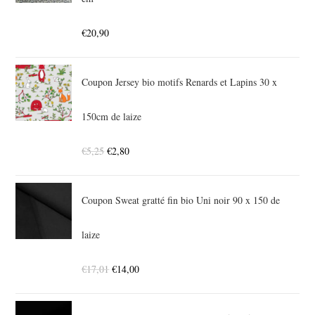
€
20,90
Coupon Jersey bio motifs Renards et Lapins 30 x
150cm de laize
€
5,25
€
2,80
Coupon Sweat gratté fin bio Uni noir 90 x 150 de
laize
€
17,01
€
14,00