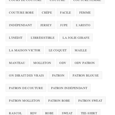
COUTURE ROBE
CRÊPE
FACILE
FEMME
INDÉPENDANT
JERSEY
JUPE
L'ARISTO
L'INÉDIT
L'IRRÉSISTIBLE
LA JOLIE GIRAFE
LA MAISON VICTOR
LE COQUET
MAILLE
MANTEAU
MOLLETON
ODV
ODV PATRON
ON DIRAIT DES VRAIS
PATRON
PATRON BLOUSE
PATRON DE COUTURE
PATRON INDÉPENDANT
PATRON MOLLETON
PATRON ROBE
PATRON SWEAT
RASCOL
RDV
ROBE
SWEAT
TEE-SHIRT