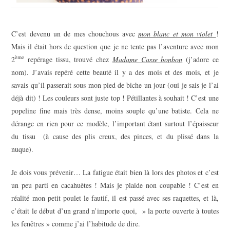
C’est devenu un de mes chouchous avec
mon blanc et mon violet
!
Mais il était hors de question que je ne tente pas l’aventure avec mon
ème
2
repérage tissu, trouvé chez
Madame Casse bonbon
(j’adore ce
nom). J’avais repéré cette beauté il y a des mois et des mois, et je
savais qu’il passerait sous mon pied de biche un jour (oui je sais je l’ai
déjà dit) ! Les couleurs sont juste top ! Pétillantes à souhait ! C’est une
popeline fine mais très dense, moins souple qu’une batiste. Cela ne
dérange en rien pour ce modèle, l’important étant surtout l’épaisseur
du tissu (à cause des plis creux, des pinces, et du plissé dans la
nuque).
Je dois vous prévenir… La fatigue était bien là lors des photos et c’est
un peu parti en cacahuètes ! Mais je plaide non coupable ! C’est en
réalité mon petit poulet le fautif, il est passé avec ses raquettes, et là,
c’était le début d’un grand n’importe quoi, » la porte ouverte à toutes
les fenêtres » comme j’ai l’habitude de dire.