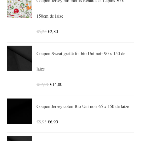
Coupon Jersey bio motifs Renards et Lapins 30 x
150cm de laize
€
5,25
€
2,80
Coupon Sweat gratté fin bio Uni noir 90 x 150 de
laize
€
17,01
€
14,00
Coupon Jersey coton Bio Uni noir 65 x 150 de laize
€
8,95
€
6,90