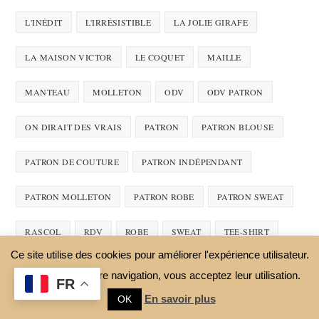
L'INÉDIT
L'IRRÉSISTIBLE
LA JOLIE GIRAFE
LA MAISON VICTOR
LE COQUET
MAILLE
MANTEAU
MOLLETON
ODV
ODV PATRON
ON DIRAIT DES VRAIS
PATRON
PATRON BLOUSE
PATRON DE COUTURE
PATRON INDÉPENDANT
PATRON MOLLETON
PATRON ROBE
PATRON SWEAT
RASCOL
RDV
ROBE
SWEAT
TEE-SHIRT
Ce site utilise des cookies pour améliorer l'expérience utilisateur.
TISSU
TOP
VISCOSE
ÉTÉ
En continuant votre navigation, vous acceptez leur utilisation.
FR
En savoir plus
OK