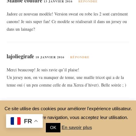
Manoe couture
13 JANVIER 2016
RÉPONDRE
Jadore ce nouveau modèle! Version sweat ou robe les 2 sont carrément
canons! Je suis super fan! Ce modèle se réaliserait il dans un jersey ou
dans un lainage?
lajoliegirafe
18 JANVIER 2016
RÉPONDRE
Merci beaucoup! Je suis ravie qu’il plaise!
Un jersey non, on va manquer de tenue, une maille tricot qui a de la
tenue oui ( un peu comme celle de ma Xerea d’hiver). Belle soirée ; )
Ce site utilise des cookies pour améliorer l'expérience utilisateur.
Mag coutures
13 JANVIER 2016
RÉPONDRE
En continuant votre navigation, vous acceptez leur utilisation.
FR
Bravo splendide
En savoir plus
OK