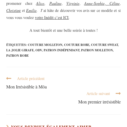
promener chez
Alice
,
Pauline
,
Virginie
,
Anne-Sophie
,
Céline
,
Christin
e
et
Emilie
.
J’ai hâte de découvrir vos avis sur ce modèle et si
vous vous voulez
votre Inédit c’est ICI
.
A tout bientôt et une belle soirée à toutes !
ÉTIQUETTES
:
COUTURE MOLLETON
,
COUTURE ROBE
,
COUTURE SWEAT
,
LA JOLIE GIRAFE
,
ODV
,
PATRON INDÉPENDANT
,
PATRON MOLLETON
,
PATRON ROBE
Article précédent
Mon Irrésistible à Môa
Article suivant
Mon premier irrésistible
VOUS DEVRIEZ ÉGALEMENT AIMER