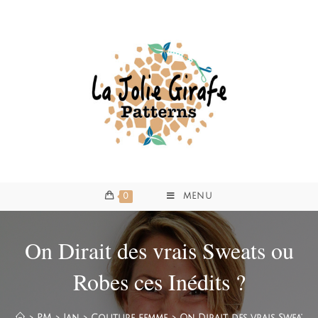
0
MENU
On Dirait des vrais Sweats ou
Robes ces Inédits ?
>
PM
>
Jan
>
Couture femme
>
On Dirait des vrais Sweats 