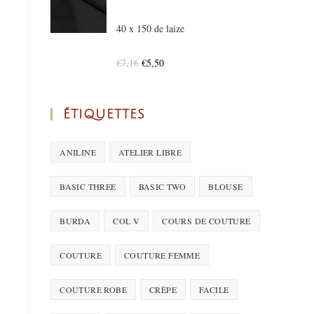
40 x 150 de laize
€
7,16
€
5,50
ÉTIQUETTES
ANILINE
ATELIER LIBRE
BASIC THREE
BASIC TWO
BLOUSE
BURDA
COL V
COURS DE COUTURE
COUTURE
COUTURE FEMME
COUTURE ROBE
CRÊPE
FACILE