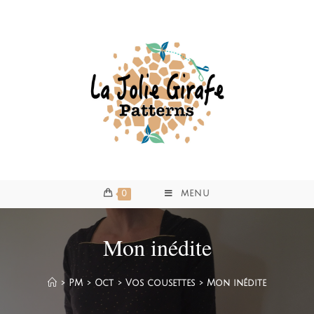
0
MENU
Mon inédite
>
PM
>
Oct
>
Vos cousettes
>
Mon inédite