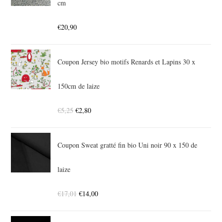
cm
€
20,90
Coupon Jersey bio motifs Renards et Lapins 30 x
150cm de laize
€
5,25
€
2,80
Coupon Sweat gratté fin bio Uni noir 90 x 150 de
laize
€
17,01
€
14,00