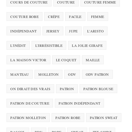
COURS DE COUTURE
COUTURE
COUTURE FEMME
COUTURE ROBE
CRÊPE
FACILE
FEMME
INDÉPENDANT
JERSEY
JUPE
L'ARISTO
L'INÉDIT
L'IRRÉSISTIBLE
LA JOLIE GIRAFE
LA MAISON VICTOR
LE COQUET
MAILLE
MANTEAU
MOLLETON
ODV
ODV PATRON
ON DIRAIT DES VRAIS
PATRON
PATRON BLOUSE
PATRON DE COUTURE
PATRON INDÉPENDANT
PATRON MOLLETON
PATRON ROBE
PATRON SWEAT
RASCOL
RDV
ROBE
SWEAT
TEE-SHIRT