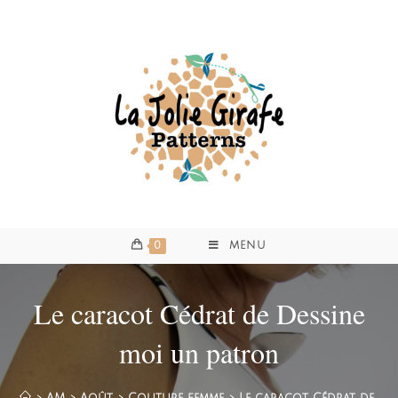
0
MENU
Le caracot Cédrat de Dessine
moi un patron
>
AM
>
Août
>
Couture femme
>
Le caracot Cédrat de De