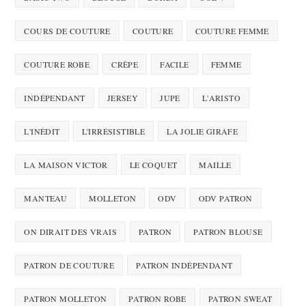
COURS DE COUTURE
COUTURE
COUTURE FEMME
COUTURE ROBE
CRÊPE
FACILE
FEMME
INDÉPENDANT
JERSEY
JUPE
L'ARISTO
L'INÉDIT
L'IRRÉSISTIBLE
LA JOLIE GIRAFE
LA MAISON VICTOR
LE COQUET
MAILLE
MANTEAU
MOLLETON
ODV
ODV PATRON
ON DIRAIT DES VRAIS
PATRON
PATRON BLOUSE
PATRON DE COUTURE
PATRON INDÉPENDANT
PATRON MOLLETON
PATRON ROBE
PATRON SWEAT