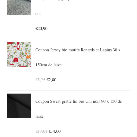
cm
€
20,90
Coupon Jersey bio motifs Renards et Lapins 30 x
150cm de laize
€
5,25
€
2,80
Coupon Sweat gratté fin bio Uni noir 90 x 150 de
laize
€
17,01
€
14,00