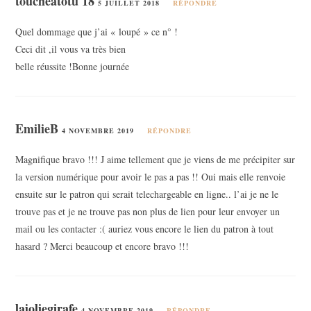
toucheàtotu 18
5 JUILLET 2018
RÉPONDRE
Quel dommage que j’ai « loupé » ce n° !
Ceci dit ,il vous va très bien
belle réussite !Bonne journée
EmilieB
4 NOVEMBRE 2019
RÉPONDRE
Magnifique bravo !!! J aime tellement que je viens de me précipiter sur
la version numérique pour avoir le pas a pas !! Oui mais elle renvoie
ensuite sur le patron qui serait telechargeable en ligne.. l’ai je ne le
trouve pas et je ne trouve pas non plus de lien pour leur envoyer un
mail ou les contacter :( auriez vous encore le lien du patron à tout
hasard ? Merci beaucoup et encore bravo !!!
lajoliegirafe
4 NOVEMBRE 2019
RÉPONDRE