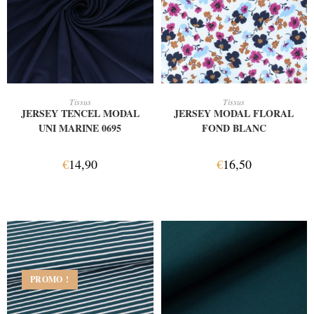
AJOUTER AU PANIER
AJOUTER AU PANIER
Tissus
Tissus
JERSEY TENCEL MODAL
JERSEY MODAL FLORAL
UNI MARINE 0695
FOND BLANC
€
14,90
€
16,50
PROMO !