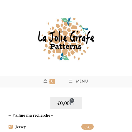
0
MENU
0
€
0,00
– J’affine ma recherche –
Jersey
(84)