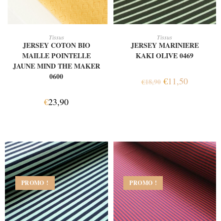
AJOUTER AU PANIER
AJOUTER AU PANIER
Tissus
Tissus
JERSEY COTON BIO
JERSEY MARINIERE
MAILLE POINTELLE
KAKI OLIVE 0469
JAUNE MIND THE MAKER
0600
€
11,50
€
18,90
€
23,90
PROMO !
PROMO !