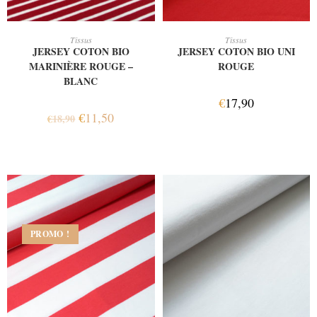
AJOUTER AU PANIER
AJOUTER AU PANIER
Tissus
Tissus
JERSEY COTON BIO
JERSEY COTON BIO UNI
MARINIÈRE ROUGE –
ROUGE
BLANC
€
17,90
€
11,50
€
18,90
PROMO !