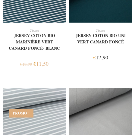
AJOUTER AU PANIER
AJOUTER AU PANIER
Tissus
Tissus
JERSEY COTON BIO
JERSEY COTON BIO UNI
MARINIÈRE VERT
VERT CANARD FONCÉ
CANARD FONCÉ- BLANC
€
17,90
€
11,50
€
18,90
PROMO !