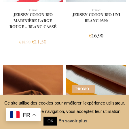
AJOUTER AU PANIER
AJOUTER AU PANIER
Tissus
Tissus
JERSEY COTON BIO
JERSEY COTON BIO UNI
MARINIÈRE LARGE
BLANC 0390
ROUGE – BLANC CASSÉ
€
16,90
€
11,50
€
18,90
PROMO !
Ce site utilise des cookies pour améliorer l'expérience utilisateur.
En continuant votre navigation, vous acceptez leur utilisation.
FR
En savoir plus
OK