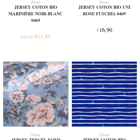
Tissus
Tissus
JERSEY COTON BIO
JERSEY COTON BIO UNI
MARINIÈRE NOIR-BLANC
ROSE FUSCHIA 0469
0469
€
16,90
€
11,50
€
18,90
AJOUTER AU PANIER
AJOUTER AU PANIER
Tissus
Tissus
JERSEY TENCEL FOND
JERSEY COTON BIO