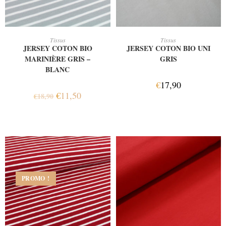
AJOUTER AU PANIER
AJOUTER AU PANIER
Tissus
Tissus
JERSEY COTON BIO
JERSEY COTON BIO UNI
MARINIÈRE GRIS –
GRIS
BLANC
€
17,90
€
11,50
€
18,90
PROMO !