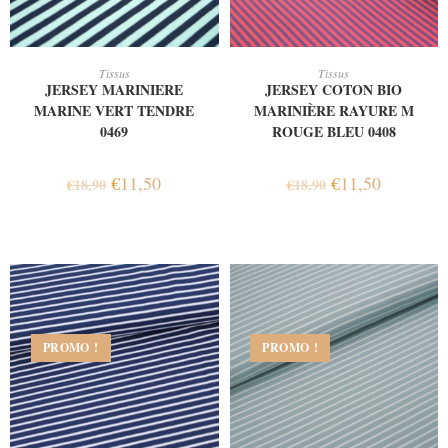
AJOUTER AU PANIER
AJOUTER AU PANIER
Tissus
Tissus
JERSEY MARINIERE
JERSEY COTON BIO
MARINE VERT TENDRE
MARINIÈRE RAYURE M
0469
ROUGE BLEU 0408
€
11,50
€
11,50
€
18,90
€
18,90
PROMO !
PROMO !