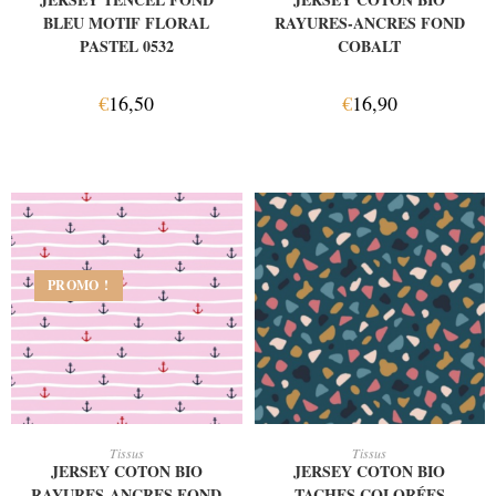
BLEU MOTIF FLORAL
RAYURES-ANCRES FOND
PASTEL 0532
COBALT
€
16,50
€
16,90
PROMO !
AJOUTER AU PANIER
AJOUTER AU PANIER
Tissus
Tissus
JERSEY COTON BIO
JERSEY COTON BIO
RAYURES-ANCRES FOND
TACHES COLORÉES