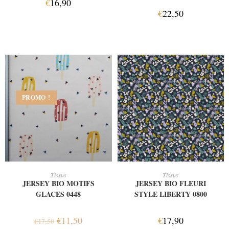
€
16,90
€
22,50
PROMO !
AJOUTER AU PANIER
AJOUTER AU PANIER
Tissus
Tissus
JERSEY BIO MOTIFS
JERSEY BIO FLEURI
GLACES 0448
STYLE LIBERTY 0800
€
11,50
€
17,90
€
17,50