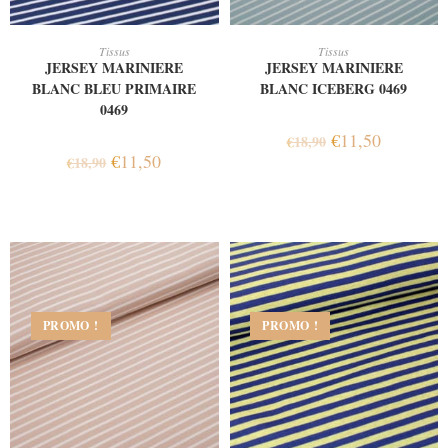
AJOUTER AU PANIER
AJOUTER AU PANIER
Tissus
Tissus
JERSEY MARINIERE
JERSEY MARINIERE
BLANC BLEU PRIMAIRE
BLANC ICEBERG 0469
0469
€
11,50
€
18,90
€
11,50
€
18,90
PROMO !
PROMO !