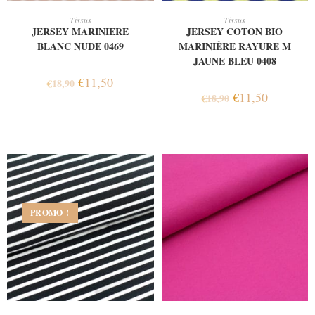
AJOUTER AU PANIER
AJOUTER AU PANIER
Tissus
Tissus
JERSEY MARINIERE
JERSEY COTON BIO
BLANC NUDE 0469
MARINIÈRE RAYURE M
JAUNE BLEU 0408
€
11,50
€
18,90
€
11,50
€
18,90
PROMO !
AJOUTER AU PANIER
AJOUTER AU PANIER