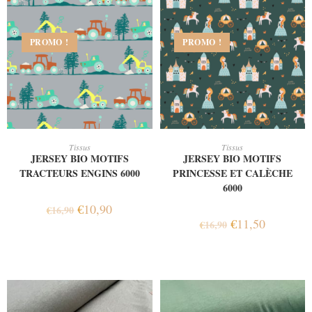
PROMO !
PROMO !
AJOUTER AU PANIER
AJOUTER AU PANIER
Tissus
Tissus
JERSEY BIO MOTIFS
JERSEY BIO MOTIFS
TRACTEURS ENGINS 6000
PRINCESSE ET CALÈCHE
6000
€
10,90
€
16,90
€
11,50
€
16,90